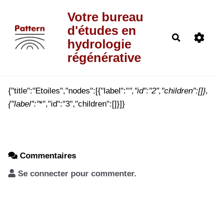
Aller au contenu principal
Votre bureau
d'études en
Recherch
hydrologie
régénérative
{"title":"Etoiles","nodes":[{"label":"
","id":"2","children":[]},
{"label":"
*","id":"3","children":[]}]}
Commentaires
Se connecter pour commenter.