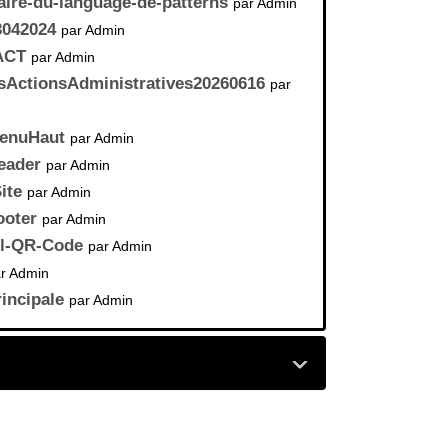
re-du-language-de-patterns
par Admin
3042024
par Admin
ACT
par Admin
ActionsAdministratives20260616
par
enuHaut
par Admin
eader
par Admin
ite
par Admin
ooter
par Admin
il-QR-Code
par Admin
r Admin
incipale
par Admin